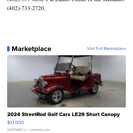
(402)-733-2720.
Marketplace
Visit Full Marketplace
2024 StreetRod Golf Cars LE29 Short Canopy
$31,000
GATEWAY C.
| sellwild.com